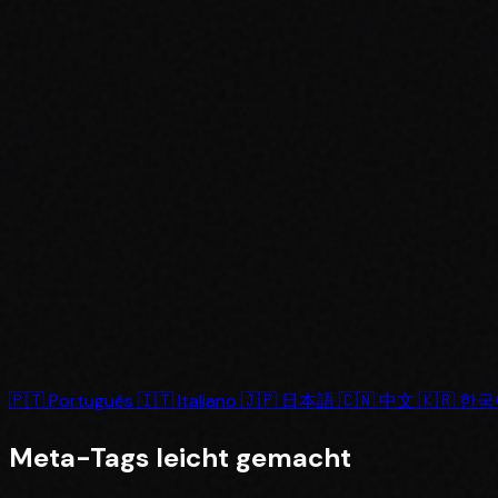
🇵🇹
Português
🇮🇹
Italiano
🇯🇵
日本語
🇨🇳
中文
🇰🇷
한국
Meta-Tags
leicht gemacht