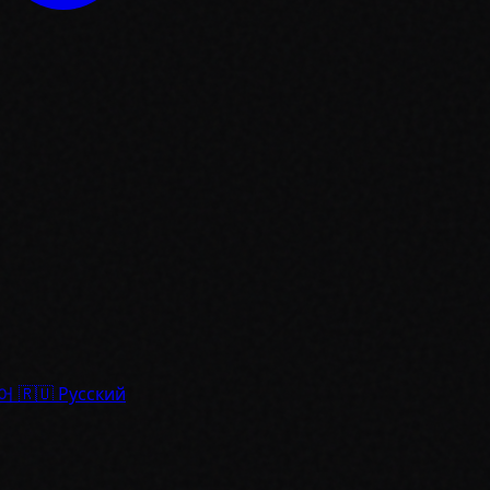
어
🇷🇺
Русский