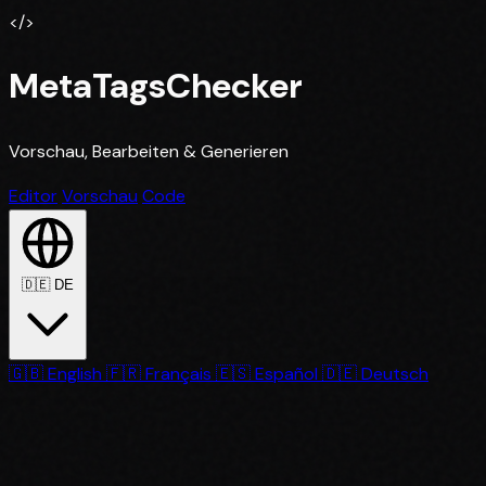
</>
MetaTagsChecker
Vorschau, Bearbeiten & Generieren
Editor
Vorschau
Code
🇩🇪
DE
🇬🇧
English
🇫🇷
Français
🇪🇸
Español
🇩🇪
Deutsch