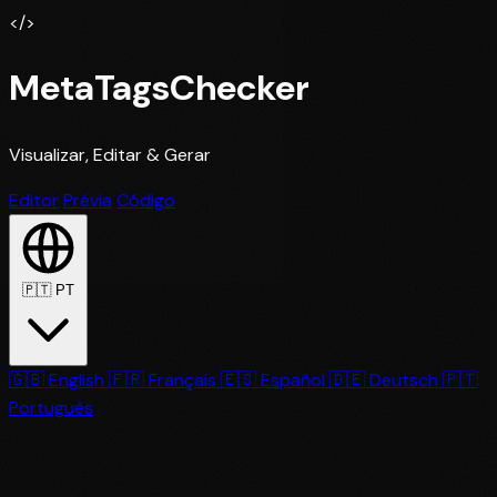
</>
MetaTagsChecker
Visualizar, Editar & Gerar
Editor
Prévia
Código
🇵🇹
PT
🇬🇧
English
🇫🇷
Français
🇪🇸
Español
🇩🇪
Deutsch
🇵🇹
Português