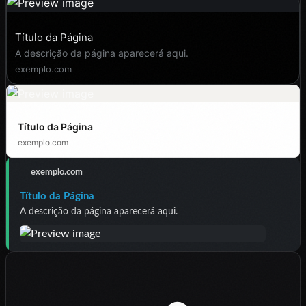
Título da Página
1200 × 630 recommended
A descrição da página aparecerá aqui.
exemplo.com
Título da Página
exemplo.com
exemplo.com
Título da Página
A descrição da página aparecerá aqui.